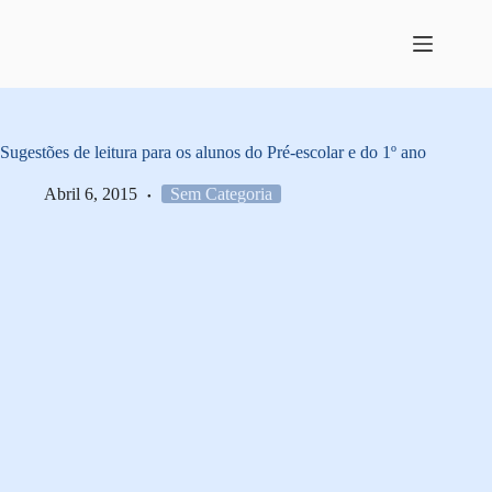
Pular
para
o
conteúdo
Sugestões de leitura para os alunos do Pré-escolar e do 1º ano
Abril 6, 2015
Sem Categoria