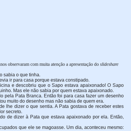
lunos observaram com muita atenção a apresentação do
slideshare
o sabia o que tinha.
via ir para casa porque estava constipado.
edicina e descobriu que o Sapo estava apaixonado! O Sapo
Porquinho. Mas ele não sabia por quem estava apaixonado.
 pela Pata Branca. Então foi para casa fazer um desenho
gostou muito do desenho mas não sabia de quem era.
e lhe dizer o que sentia. A Pata gostava de receber estes
or secreto.
o de dizer à Pata que estava apaixonado por ela. Então,
eocupados que ele se magoasse. Um dia, aconteceu mesmo: