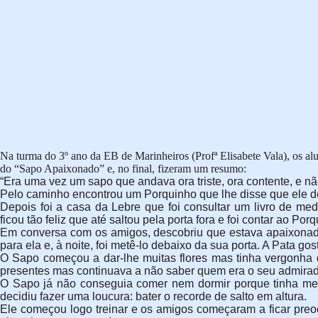
Na turma do 3º ano da EB de Marinheiros (Profª Elisabete Vala), os a
do “Sapo Apaixonado” e, no final, fizeram um resumo:
“Era uma vez um sapo que andava ora triste, ora contente, e nã
Pelo caminho encontrou um Porquinho que lhe disse que ele de
Depois foi a casa da Lebre que foi consultar um livro de m
ficou tão feliz que até saltou pela porta fora e foi contar ao 
Em conversa com os amigos, descobriu que estava apaixonado
para ela e, à noite, foi metê-lo debaixo da sua porta. A Pata 
O Sapo começou a dar-lhe muitas flores mas tinha vergonha d
presentes mas continuava a não saber quem era o seu admirad
O Sapo já não conseguia comer nem dormir porque tinha med
decidiu fazer uma loucura: bater o recorde de salto em altura.
Ele começou logo treinar e os amigos começaram a ficar pr