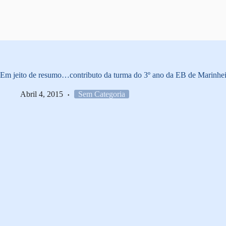
Pular
para
o
conteúdo
Em jeito de resumo…contributo da turma do 3º ano da EB de Marinhei
Abril 4, 2015
Sem Categoria