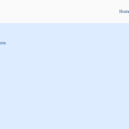
Hom
ros