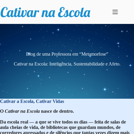
Pular
para
o
conteúdo
Blog de uma Professora em “Metamorfose”
Cativar na Escola: Inteligência, Sustentabilidade e Afeto.
Cativar a Escola, Cativar Vidas
O
Cativar na Escola
nasce de dentro.
Da escola real — a que se vive todos os dias — feita de salas de
aula cheias de vida, de bibliotecas que guardam mundos, de
corredores apressados e de silêncios que tantas vezes dizem mais