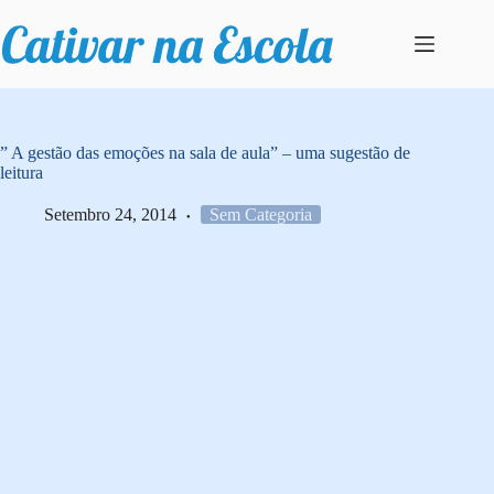
Pular
para
o
conteúdo
” A gestão das emoções na sala de aula” – uma sugestão de
leitura
Setembro 24, 2014
Sem Categoria