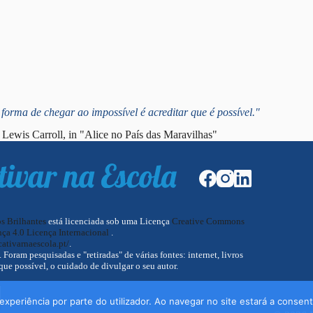
forma de chegar ao impossível é acreditar que é possível."
Lewis Carroll, in "Alice no País das Maravilhas"
os Brilhantes
está licenciada sob uma Licença
Creative Commons
ça 4.0 Licença Internacional
.
cativarnaescola.pt/
.
oram pesquisadas e "retiradas" de várias fontes: internet, livros
que possível, o cuidado de divulgar o seu autor.
experiência por parte do utilizador. Ao navegar no site estará a consenti