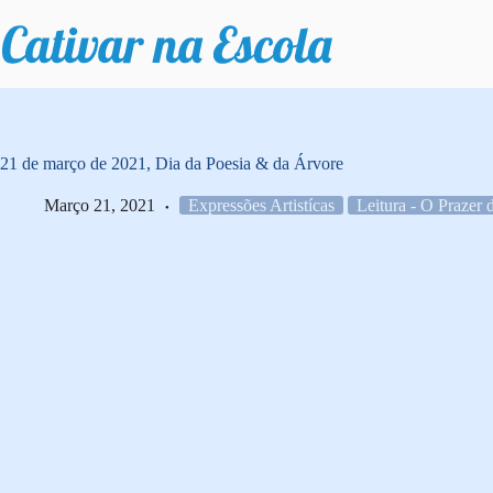
Pular
para
o
conteúdo
21 de março de 2021, Dia da Poesia & da Árvore
Março 21, 2021
Expressões Artistícas
Leitura - O Prazer 