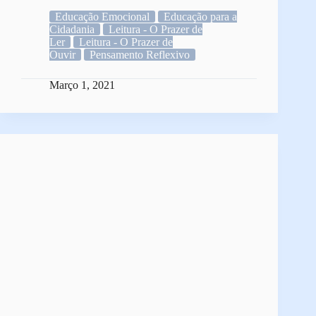
Educação Emocional
Educação para a
Cidadania
Leitura - O Prazer de
Ler
Leitura - O Prazer de
Ouvir
Pensamento Reflexivo
Março 1, 2021