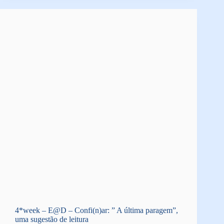
4*week – E@D – Confi(n)ar: ” A última paragem”,
uma sugestão de leitura