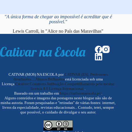
"A única forma de chegar ao impossível é acreditar que é
possível."
Lewis Carroll, in "Alice no País das Maravilhas"
CATIVAR (MOS) NA ESCOLA por
CATIVAR (ES): Professores
desafiantes ... Alunos Brilhantes
está licenciada sob uma
Licença
Creative Commons Atribuição-Compartilhamento pela mesma
licença 4.0 Licença Internacional
.
Baseado em um trabalho em
https://cativarnaescola.pt/
.
Alguns conteúdos e imagens das postagens neste blogue não são de
minha autoria. Foram pesquisadas e "retiradas" de várias fontes: internet,
livros da especialidade, revistas educacionais... Contudo, terei, sempre
que possível, o cuidado de divulgar o seu autor.