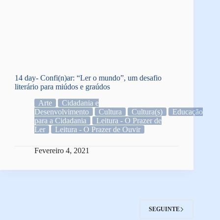
14 day- Confi(n)ar: “Ler o mundo”, um desafio
literário para miúdos e graúdos
Arte
Cidadania e
Desenvolvimento
Cultura
Cultura(s)
Educação
para a Cidadania
Leitura - O Prazer de
Ler
Leitura - O Prazer de Ouvir
Fevereiro 4, 2021
SEGUINTE