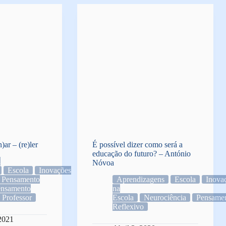
)ar – (re)ler
É possível dizer como será a
educação do futuro? – António
a
Nóvoa
Escola
Inovações
Pensamento
Aprendizagens
Escola
Inova
ensamento
na
Professor
Escola
Neurociência
Pensame
Reflexivo
 2021