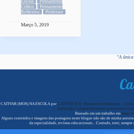
Escola
Pensamento
Crítico
Pensamento
Reflexivo
Professor
Março 5, 2019
"A única 
CATIVAR (MOS) NA ESCOLA por
CATIVAR (ES): Professores desafiantes ... Alun
Atribuição-Compartilhamento pela mesma licen
Baseado em um trabalho em
https://
Alguns conteúdos e imagens das postagens neste blogue não são de minha autoria. F
da especialidade, revistas educacionais... Contudo, terei, sempre 