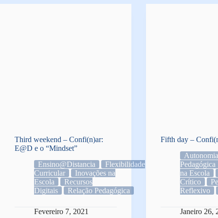
Third weekend – Confi(n)ar:
Fifth day – Confi(n
E@D e o “Mindset”
Autonomi
Ensino@Distancia
Flexibilidade
Pedagógica
Curricular
Inovações na
na Escola
Escola
Recursos
Crítico
P
Digitais
Relação Pedagógica
Reflexivo
Fevereiro 7, 2021
Janeiro 26,