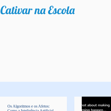
Pular
para
o
conteúdo
CATEGORIA
Inovações na Escola
Os Algoritmos e os Afetos:
Como a Inteligência Artificial