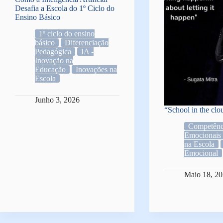
Desafia a Escola do 1º Ciclo do
Ensino Básico
1º ciclo do ensino
básico
Diferenciação
Pedagógica
IA -
Inovação na
Educação
Inovações na
Escola
Junho 3, 2026
“School in the clo
Competênc
Emocionais
na Escola
Emocional
Maio 18, 2