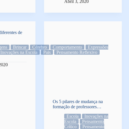
Abril 3, 2020
iferentes de
gens
Brincar
Cérebro
Comportamento
Expressões
Inovações na Escola
Pais
Pensamento Reflexivo
 2020
Os 5 pilares de mudança na
formação de professores…
Escola
Inovações na
Escola
Pensamento
Crítico
Pensamento