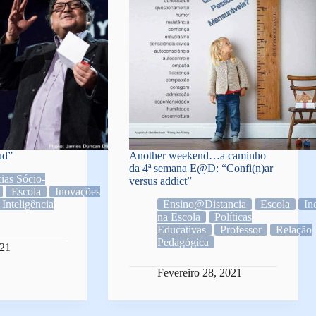
ud”
Another weekend…a caminho
da 4ª semana E@D: “Confi(n)ar
ias Sócio-
versus addict”
Escola
Inovações
Inteligência
Ensino@Distancia
Escola
In
na Escola
Políticas
Educativas
Professor
Relação
Pedagógica
021
Fevereiro 28, 2021