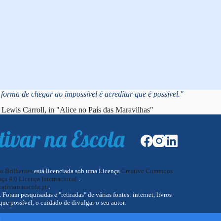
forma de chegar ao impossível é acreditar que é possível."
Lewis Carroll, in "Alice no País das Maravilhas"
os Brilhantes
está licenciada sob uma Licença
Creative Commons
ça 4.0 Licença Internacional
.
cativarnaescola.pt/
.
oram pesquisadas e "retiradas" de várias fontes: internet, livros
que possível, o cuidado de divulgar o seu autor.