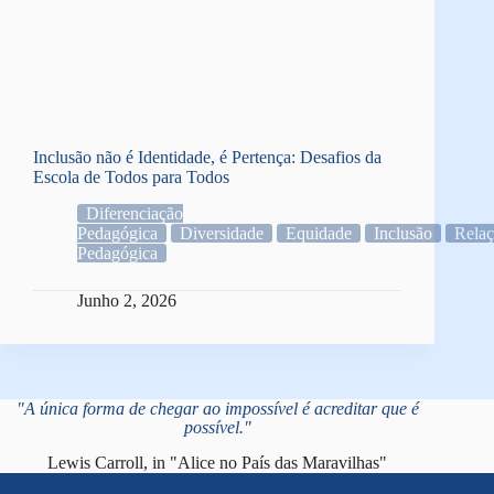
Inclusão não é Identidade, é Pertença: Desafios da
Escola de Todos para Todos
Diferenciação
Pedagógica
Diversidade
Equidade
Inclusão
Rela
Pedagógica
Junho 2, 2026
"A única forma de chegar ao impossível é acreditar que é
possível."
Lewis Carroll, in "Alice no País das Maravilhas"