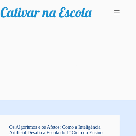
Pular
para
o
conteúdo
CATEGORIA
Diferenciação Pedagógica
Os Algoritmos e os Afetos: Como a Inteligência
Artificial Desafia a Escola do 1º Ciclo do Ensino