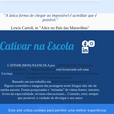
"A única forma de chegar ao impossível é acreditar que é
possível."
Lewis Carroll, in "Alice no País das Maravilhas"
CATIVAR (MOS) NA ESCOLA por
CATIVAR (ES): Professores
desafiantes ... Alunos Brilhantes
está licenciada sob uma
Licença
Creative Commons Atribuição-Compartilhamento pela mesma
licença 4.0 Licença Internacional
.
Baseado em um trabalho em
https://cativarnaescola.pt/
.
Alguns conteúdos e imagens das postagens neste blogue não são de
minha autoria. Foram pesquisadas e "retiradas" de várias fontes: internet,
livros da especialidade, revistas educacionais... Contudo, terei, sempre
que possível, o cuidado de divulgar o seu autor.
Este site utiliza cookies para permitir uma melhor experiência