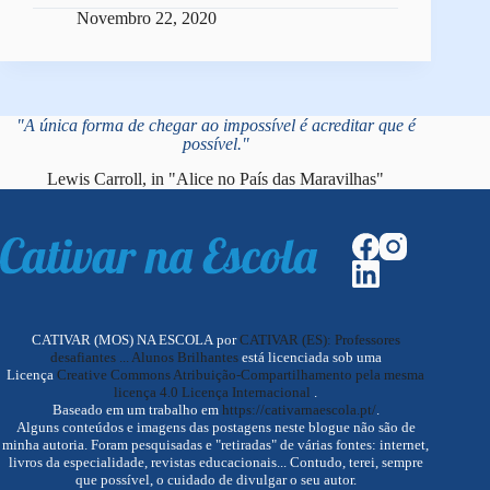
Novembro 22, 2020
"A única forma de chegar ao impossível é acreditar que é
possível."
Lewis Carroll, in "Alice no País das Maravilhas"
CATIVAR (MOS) NA ESCOLA por
CATIVAR (ES): Professores
desafiantes ... Alunos Brilhantes
está licenciada sob uma
Licença
Creative Commons Atribuição-Compartilhamento pela mesma
licença 4.0 Licença Internacional
.
Baseado em um trabalho em
https://cativarnaescola.pt/
.
Alguns conteúdos e imagens das postagens neste blogue não são de
minha autoria. Foram pesquisadas e "retiradas" de várias fontes: internet,
livros da especialidade, revistas educacionais... Contudo, terei, sempre
que possível, o cuidado de divulgar o seu autor.