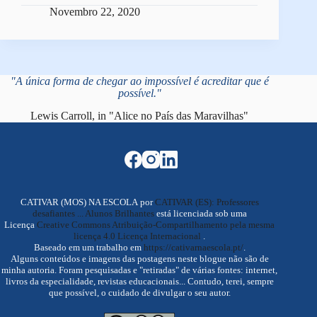
Novembro 22, 2020
"A única forma de chegar ao impossível é acreditar que é
possível."
Lewis Carroll, in "Alice no País das Maravilhas"
CATIVAR (MOS) NA ESCOLA por
CATIVAR (ES): Professores
desafiantes ... Alunos Brilhantes
está licenciada sob uma
Licença
Creative Commons Atribuição-Compartilhamento pela mesma
licença 4.0 Licença Internacional
.
Baseado em um trabalho em
https://cativarnaescola.pt/
.
Alguns conteúdos e imagens das postagens neste blogue não são de
minha autoria. Foram pesquisadas e "retiradas" de várias fontes: internet,
livros da especialidade, revistas educacionais... Contudo, terei, sempre
que possível, o cuidado de divulgar o seu autor.