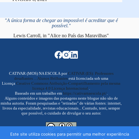
"A única forma de chegar ao impossível é acreditar que é
possível."
Lewis Carroll, in "Alice no País das Maravilhas"
CATIVAR (MOS) NA ESCOLA por
CATIVAR (ES): Professores
desafiantes ... Alunos Brilhantes
está licenciada sob uma
Licença
Creative Commons Atribuição-Compartilhamento pela mesma
licença 4.0 Licença Internacional
.
Baseado em um trabalho em
https://cativarnaescola.pt/
.
Alguns conteúdos e imagens das postagens neste blogue não são de
minha autoria. Foram pesquisadas e "retiradas" de várias fontes: internet,
livros da especialidade, revistas educacionais... Contudo, terei, sempre
que possível, o cuidado de divulgar o seu autor.
Este site utiliza cookies para permitir uma melhor experiência
Política de Privacidade