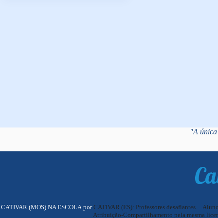
"A única 
CATIVAR (MOS) NA ESCOLA por
CATIVAR (ES): Professores desafiantes ... Alun
Atribuição-Compartilhamento pela mesma licen