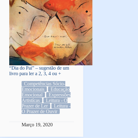
“Dia do Pai” – sugestão de um
livro para ler a 2, 3, 4 ou +
Competências Sócio-
Emocionais
Educação
Emocional
Expressões
Artistícas
Leitura - O
Prazer de Ler
Leitura -
O Prazer de Ouvir
Março 19, 2020