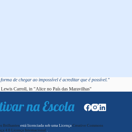
forma de chegar ao impossível é acreditar que é possível."
Lewis Carroll, in "Alice no País das Maravilhas"
os Brilhantes
está licenciada sob uma Licença
Creative Commons
ça 4.0 Licença Internacional
.