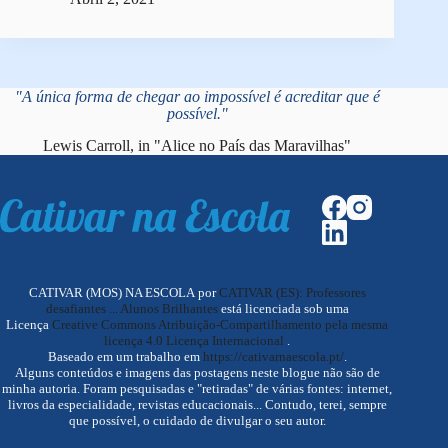
"A única forma de chegar ao impossível é acreditar que é
possível."
Lewis Carroll, in "Alice no País das Maravilhas"
CATIVAR (MOS) NA ESCOLA por
CATIVAR (ES): Professores
desafiantes ... Alunos Brilhantes
está licenciada sob uma
Licença
Creative Commons Atribuição-Compartilhamento pela mesma
licença 4.0 Licença Internacional
.
Baseado em um trabalho em
https://cativarnaescola.pt/
.
Alguns conteúdos e imagens das postagens neste blogue não são de
minha autoria. Foram pesquisadas e "retiradas" de várias fontes: internet,
livros da especialidade, revistas educacionais... Contudo, terei, sempre
que possível, o cuidado de divulgar o seu autor.