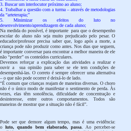
3. Buscar um interlocutor próximo ao aluno;
4. Trabalhar a questão com a turma – através de metodologias
da “arteterapia;”
5. Minimizar os efeitos do luto no
desenvolvimento/aprendizagem de cada aluno;
Na medida do possível, é importante para que o desempenho
escolar do aluno não seja muito prejudicado pelo pesar. O
educador/professor precisa saber que, logo após a morte, a
criança pode não produzir como antes. Nos dias que seguem,
é importante conversar para encontrar a melhor maneira de ele
não “perder” os conteúdos curriculares.
Devemos reforçar a explicação das atividades a realizar e
ouvir a sua opinião para saber se ele tem condições de
desempenhá-las. O correto é sempre oferecer uma alternativa
– o que não pode ocorrer é deixá-lo de lado.
“É comum que crianças reajam de maneiras diversas. O choro
não é o único modo de manifestar o sentimento de perda. Às
vezes, elas têm sonolência, dificuldade de concentração e
desinteresse, entre outros comportamentos. Todos são
maneiras de mostrar que a situação não é fácil”.
Pode ser que demore algum tempo, mas é uma evidência:
o
luto, quando bem elaborado, passa
. Ao perceber-se