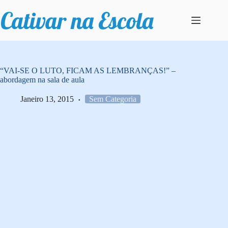
Pular
para
o
conteúdo
“VAI-SE O LUTO, FICAM AS LEMBRANÇAS!” –
abordagem na sala de aula
Janeiro 13, 2015
Sem Categoria