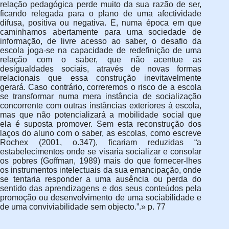
relação pedagógica perde muito da sua razão de ser,
ficando relegada para o plano de uma afectividade
difusa, positiva ou negativa. E, numa época em que
caminhamos abertamente para uma sociedade de
informação, de livre acesso ao saber, o desafio da
escola joga-se na capacidade de redefinição de uma
relação com o saber, que não acentue as
desigualdades sociais, através de novas formas
relacionais que essa construção inevitavelmente
gerará. Caso contrário, correremos o risco de a escola
se transformar numa mera instância de socialização
concorrente com outras instâncias exteriores à escola,
mas que não potencializará a mobilidade social que
ela é suposta promover. Sem esta reconstrução dos
laços do aluno com o saber, as escolas, como escreve
Rochex (2001, o.347), ficariam reduzidas “a
estabelecimentos onde se visaria socializar e consolar
os pobres (Goffman, 1989) mais do que fornecer-lhes
os instrumentos intelectuais da sua emancipação, onde
se tentaria responder a uma ausência ou perda do
sentido das aprendizagens e dos seus conteúdos pela
promoção ou desenvolvimento de uma sociabilidade e
de uma conviviabilidade sem objecto.”.» p. 77