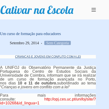
Pular
para
o
conteúdo
Um curso de formação para educadores
Setembro 29, 2014
Sem Categoria
CRIANÇAS E JOVENS EM CONFLITO COM A LEI
A UNIFOJ do Observatório Permanente da Justiça
Portuguesa do Centro de Estudos Sociais da
Universidade de Coimbra, informam que se irá realizar
de um curso de formação avançada no Porto,
nos dias
10 e 11 de outubro
,subordinado ao tema
“
Crianças e jovens em conflito com a lei
“
Para mais informações
consulte:
http://opj.ces.uc.pt/unifoj/site/?
id=10268&id_lingua=1