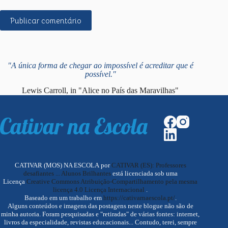
Publicar comentário
"A única forma de chegar ao impossível é acreditar que é
possível."
Lewis Carroll, in "Alice no País das Maravilhas"
CATIVAR (MOS) NA ESCOLA por
CATIVAR (ES): Professores
desafiantes ... Alunos Brilhantes
está licenciada sob uma
Licença
Creative Commons Atribuição-Compartilhamento pela mesma
licença 4.0 Licença Internacional
.
Baseado em um trabalho em
https://cativarnaescola.pt/
.
Alguns conteúdos e imagens das postagens neste blogue não são de
minha autoria. Foram pesquisadas e "retiradas" de várias fontes: internet,
livros da especialidade, revistas educacionais... Contudo, terei, sempre