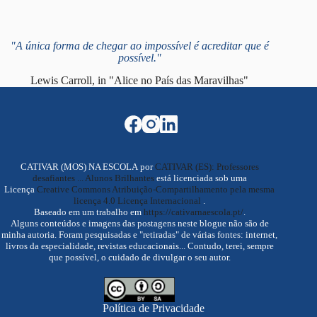
"A única forma de chegar ao impossível é acreditar que é
possível."
Lewis Carroll, in "Alice no País das Maravilhas"
CATIVAR (MOS) NA ESCOLA por
CATIVAR (ES): Professores
desafiantes ... Alunos Brilhantes
está licenciada sob uma
Licença
Creative Commons Atribuição-Compartilhamento pela mesma
licença 4.0 Licença Internacional
.
Baseado em um trabalho em
https://cativarnaescola.pt/
.
Alguns conteúdos e imagens das postagens neste blogue não são de
minha autoria. Foram pesquisadas e "retiradas" de várias fontes: internet,
livros da especialidade, revistas educacionais... Contudo, terei, sempre
que possível, o cuidado de divulgar o seu autor.
Política de Privacidade