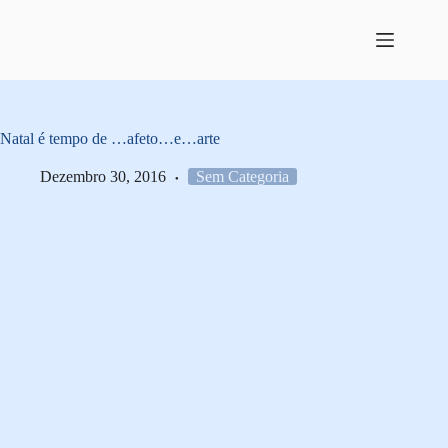
Pular
para
o
conteúdo
Natal é tempo de …afeto…e…arte
Dezembro 30, 2016
Sem Categoria