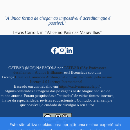
"A única forma de chegar ao impossível é acreditar que é
possível."
Lewis Carroll, in "Alice no País das Maravilhas"
CATIVAR (MOS) NA ESCOLA por
CATIVAR (ES): Professores
desafiantes ... Alunos Brilhantes
está licenciada sob uma
Licença
Creative Commons Atribuição-Compartilhamento pela mesma
licença 4.0 Licença Internacional
.
Baseado em um trabalho em
https://cativarnaescola.pt/
.
Alguns conteúdos e imagens das postagens neste blogue não são de
minha autoria. Foram pesquisadas e "retiradas" de várias fontes: internet,
livros da especialidade, revistas educacionais... Contudo, terei, sempre
que possível, o cuidado de divulgar o seu autor.
Este site utiliza cookies para permitir uma melhor experiência
Política de Privacidade