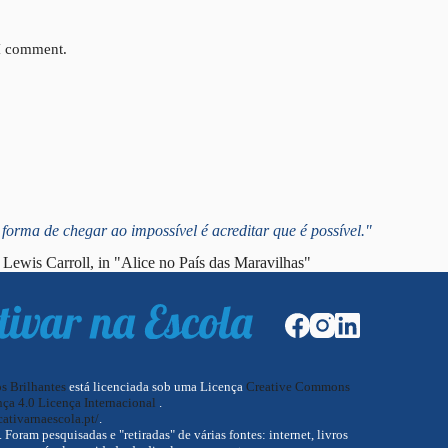
 I comment.
forma de chegar ao impossível é acreditar que é possível."
Lewis Carroll, in "Alice no País das Maravilhas"
os Brilhantes
está licenciada sob uma Licença
Creative Commons
ça 4.0 Licença Internacional
.
cativarnaescola.pt/
.
oram pesquisadas e "retiradas" de várias fontes: internet, livros