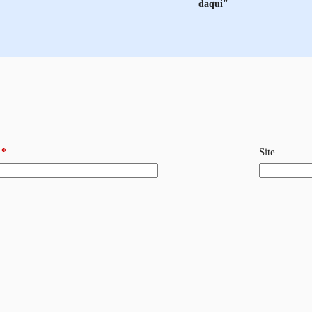
daqui"
*
Site