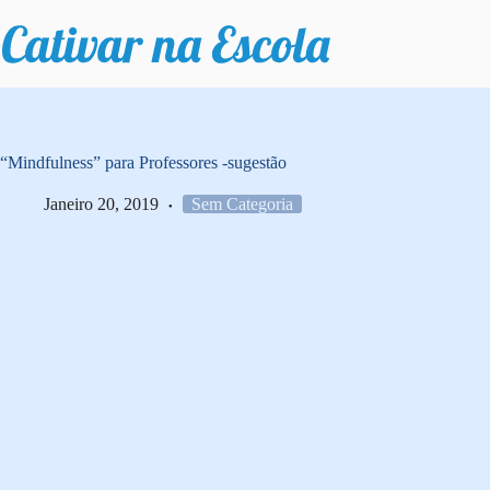
Pular
para
o
conteúdo
“Mindfulness” para Professores -sugestão
Janeiro 20, 2019
Sem Categoria