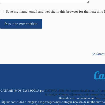
Save my name, email and website in this browser for the next time
Publicar comentário
"A única 
CATIVAR (MOS) NA ESCOLA por
CATIVAR (ES): Professores desafiantes ... Alun
Atribuição-Compartilhamento pela mesma licen
Baseado em um trabalho em
https://
Alguns conteúdos e imagens das postagens neste blogue não são de minha autoria. F