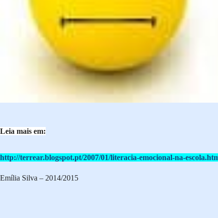
Leia mais em:
http://terrear.blogspot.pt/2007/01/literacia-emocional-na-escola.ht
Emília Silva – 2014/2015