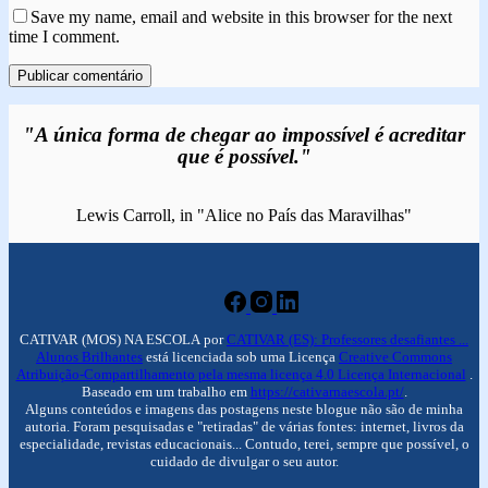
Save my name, email and website in this browser for the next
time I comment.
Publicar comentário
"A única forma de chegar ao impossível é acreditar
que é possível."
Lewis Carroll, in "Alice no País das Maravilhas"
CATIVAR (MOS) NA ESCOLA por
CATIVAR (ES): Professores desafiantes ...
Alunos Brilhantes
está licenciada sob uma Licença
Creative Commons
Atribuição-Compartilhamento pela mesma licença 4.0 Licença Internacional
.
Baseado em um trabalho em
https://cativarnaescola.pt/
.
Alguns conteúdos e imagens das postagens neste blogue não são de minha
autoria. Foram pesquisadas e "retiradas" de várias fontes: internet, livros da
especialidade, revistas educacionais... Contudo, terei, sempre que possível, o
cuidado de divulgar o seu autor.