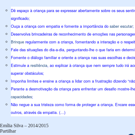
Dê espaço à criança para se expressar abertamente sobre os seus sentim
significado;
Ouça a criança com empatia e fomente a importância do
saber escutar
;
Desenvolva brincadeiras de reconhecimento de emoções nas personagens
Brinque
regularmente com a criança, fomentando a interação e o respeit
Fale das situações do dia-a-dia, perguntando-lhe o que faria em determ
Fomente o diálogo familiar e oriente a criança nas suas escolhas e dec
Estimule a
resiliência
, ao explicar à criança que nem sempre tudo irá a
superar obstáculos;
Imponha limites e ensine a criança a lidar com a frustração dizendo “não
Perante a desmotivação da criança para enfrentar um desafio mostre-lh
capacidades
;
Não negue a sua tristeza como forma de proteger a criança. Encare e
outros, através da empatia. (…)
Emília Silva – 2014/2015
Partilhar