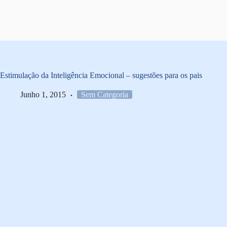
Pular
para
o
conteúdo
Estimulação da Inteligência Emocional – sugestões para os pais
Junho 1, 2015
Sem Categoria