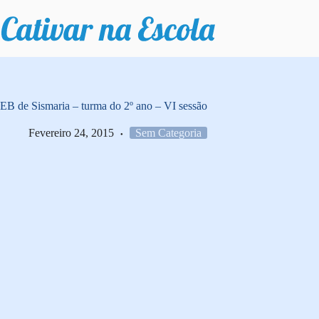
Pular
para
o
conteúdo
EB de Sismaria – turma do 2º ano – VI sessão
Fevereiro 24, 2015
Sem Categoria