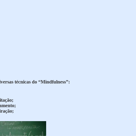
iversas técnicas do “Mindfulness”:
itação;
xamento;
iração;