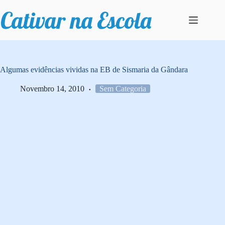
Pular
para
o
conteúdo
Algumas evidências vividas na EB de Sismaria da Gândara
Novembro 14, 2010
Sem Categoria