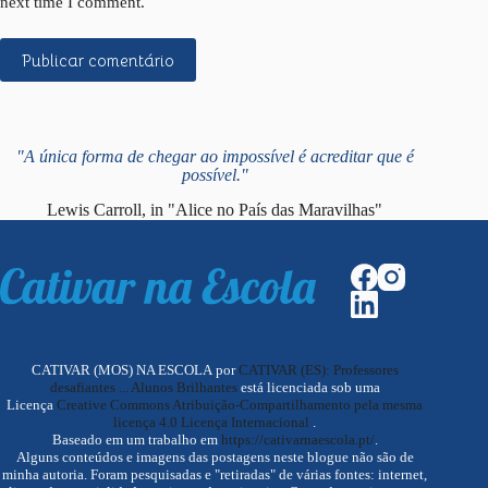
next time I comment.
Publicar comentário
"A única forma de chegar ao impossível é acreditar que é
possível."
Lewis Carroll, in "Alice no País das Maravilhas"
CATIVAR (MOS) NA ESCOLA por
CATIVAR (ES): Professores
desafiantes ... Alunos Brilhantes
está licenciada sob uma
Licença
Creative Commons Atribuição-Compartilhamento pela mesma
licença 4.0 Licença Internacional
.
Baseado em um trabalho em
https://cativarnaescola.pt/
.
Alguns conteúdos e imagens das postagens neste blogue não são de
minha autoria. Foram pesquisadas e "retiradas" de várias fontes: internet,