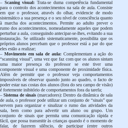
–
Scaning visual:
Trata-se duma competência fundamental
para o controlo dos acontecimentos na sala de aula. Consiste
em que o professor, através do olhar, evidencie de modo
sistemático a sua presença e o seu nível de consciência quanto
à marcha dos acontecimentos. Permite ao adulto prever o
rumo dos acontecimentos, nomeadamente aqueles que podem
perturbar a aula, conseguindo antecipar-se-lhes, evitando a sua
instauração. Se utilizado sistematicamente, possibilita que os
próprios alunos percebam que o professor está a par do que
eles estão a realizar;
–
Movimento em sala de aula:
Complementam a ação do
“scanning visual”, uma vez que faz com que os alunos sintam
uma maior presença do professor se este tiver uma
componente visual e uma componente de proximidade física.
Além de permitir que o professor veja comportamentos
impossíveis de observar quando junto ao quadro, o facto de
poder estar nas costas dos alunos (fora do seu campo de visão)
é fortemente inibitório de comportamentos fora da tarefa;
–
Sistema de sinais
(marcadores): Dentro da dinâmica de sala
de aula, o professor pode utilizar um conjunto de “sinais” que
servem para organizar e sinalizar o rumo das atividades da
sala, bem como para advertir um aluno ou grupo. Um
conjunto de sinais que permita uma comunicação rápida e
fácil, que possa transmitir às crianças quando é o momento de
falar, de fazerem silêncio, de participar (entre outros