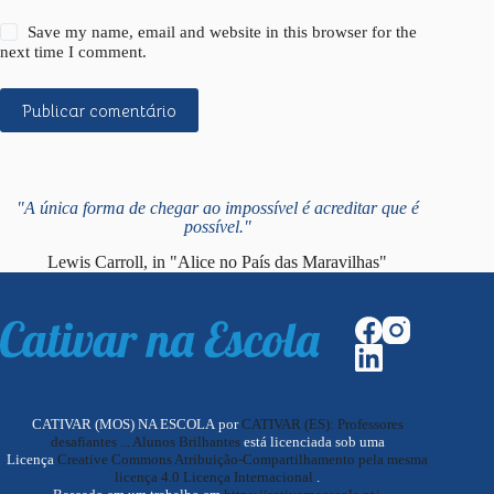
Save my name, email and website in this browser for the
next time I comment.
Publicar comentário
"A única forma de chegar ao impossível é acreditar que é
possível."
Lewis Carroll, in "Alice no País das Maravilhas"
CATIVAR (MOS) NA ESCOLA por
CATIVAR (ES): Professores
desafiantes ... Alunos Brilhantes
está licenciada sob uma
Licença
Creative Commons Atribuição-Compartilhamento pela mesma
licença 4.0 Licença Internacional
.