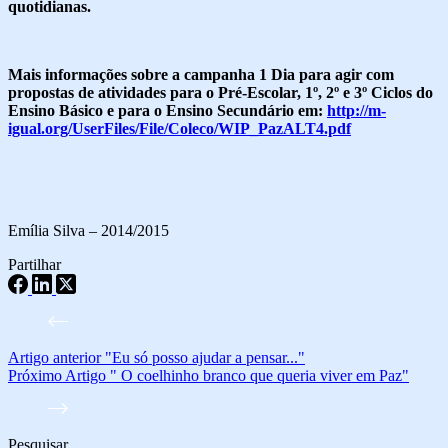
quotidianas.
Mais informações sobre a campanha 1 Dia para agir com
propostas de atividades para o Pré-Escolar, 1º, 2º e 3º Ciclos do
Ensino Básico e para o Ensino Secundário em:
http://m-
igual.org/UserFiles/File/Coleco/WIP_PazALT4.pdf
Emília Silva – 2014/2015
Partilhar
Artigo
anterior
"Eu só posso ajudar a pensar..."
Próximo
Artigo
" O coelhinho branco que queria viver em Paz"
Pesquisar