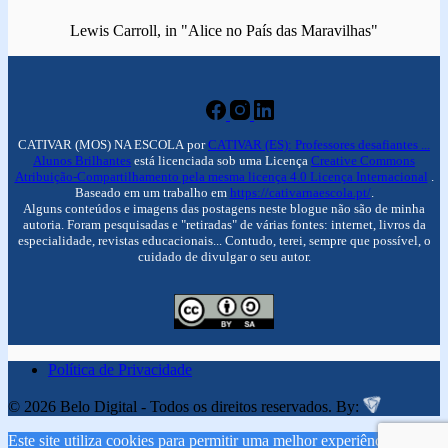
Lewis Carroll, in "Alice no País das Maravilhas"
CATIVAR (MOS) NA ESCOLA por
CATIVAR (ES): Professores desafiantes ...
Alunos Brilhantes
está licenciada sob uma Licença
Creative Commons
Atribuição-Compartilhamento pela mesma licença 4.0 Licença Internacional
.
Baseado em um trabalho em
https://cativarnaescola.pt/
.
Alguns conteúdos e imagens das postagens neste blogue não são de minha
autoria. Foram pesquisadas e "retiradas" de várias fontes: internet, livros da
especialidade, revistas educacionais... Contudo, terei, sempre que possível, o
cuidado de divulgar o seu autor.
Política de Privacidade
© 2026 Belo Digital - Todos os direitos reservados. By:
Este site utiliza cookies para permitir uma melhor experiência por