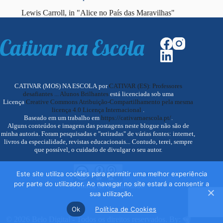
Lewis Carroll, in "Alice no País das Maravilhas"
CATIVAR (MOS) NA ESCOLA por
CATIVAR (ES): Professores
desafiantes ... Alunos Brilhantes
está licenciada sob uma
Licença
Creative Commons Atribuição-Compartilhamento pela mesma
licença 4.0 Licença Internacional
.
Baseado em um trabalho em
https://cativarnaescola.pt/
.
Alguns conteúdos e imagens das postagens neste blogue não são de
minha autoria. Foram pesquisadas e "retiradas" de várias fontes: internet,
livros da especialidade, revistas educacionais... Contudo, terei, sempre
que possível, o cuidado de divulgar o seu autor.
Este site utiliza cookies para permitir uma melhor experiência
por parte do utilizador. Ao navegar no site estará a consentir a
Política de Privacidade
sua utilização.
Ok
Política de Cookies
© 2026 Belo Digital - Todos os direitos reservados. By: