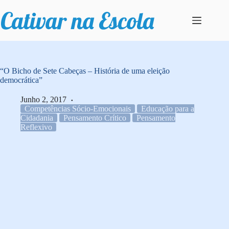
Pular
para
o
conteúdo
“O Bicho de Sete Cabeças – História de uma eleição
democrática”
Junho 2, 2017
Competências Sócio-Emocionais
Educação para a
Cidadania
Pensamento Crítico
Pensamento
Reflexivo