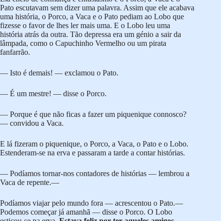
Pato escutavam sem dizer uma palavra. Assim que ele acabava
uma história, o Porco, a Vaca e o Pato pediam ao Lobo que
fizesse o favor de lhes ler mais uma. E o Lobo leu uma
história atrás da outra. Tão depressa era um génio a sair da
lâmpada, como o Capuchinho Vermelho ou um pirata
fanfarrão.
— Isto é demais! — exclamou o Pato.
— É um mestre! — disse o Porco.
— Porque é que não ficas a fazer um piquenique connosco?
— convidou a Vaca.
E lá fizeram o piquenique, o Porco, a Vaca, o Pato e o Lobo.
Estenderam-se na erva e passaram a tarde a contar histórias.
— Podíamos tornar-nos contadores de histórias — lembrou a
Vaca de repente.—
Podíamos viajar pelo mundo fora — acrescentou o Pato.—
Podemos começar já amanhã — disse o Porco. O Lobo
esticou-se na erva.
Estava feliz por ter aqueles amigos