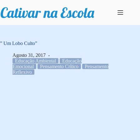
Pular
para
o
conteúdo
” Um Lobo Culto”
Agosto 31, 2017
Educação Ambiental
Educação
Emocional
Pensamento Crítico
Pensamento
Reflexivo