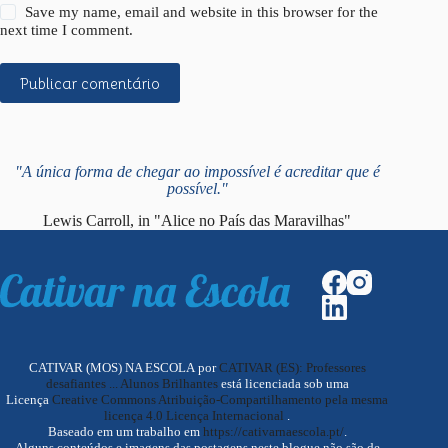
Save my name, email and website in this browser for the
next time I comment.
Publicar comentário
"A única forma de chegar ao impossível é acreditar que é
possível."
Lewis Carroll, in "Alice no País das Maravilhas"
CATIVAR (MOS) NA ESCOLA por
CATIVAR (ES): Professores
desafiantes ... Alunos Brilhantes
está licenciada sob uma
Licença
Creative Commons Atribuição-Compartilhamento pela mesma
licença 4.0 Licença Internacional
.
Baseado em um trabalho em
https://cativarnaescola.pt/
.
Alguns conteúdos e imagens das postagens neste blogue não são de