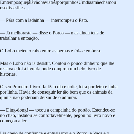
EmtemposquejálávãohaviatrêsporquinhosUmdiaamãechamou-
osedisse-lhes…
— Pára com a ladainha — interrompeu o Pato.
— Já melhoraste — disse o Porco — mas ainda tens de
trabalhar a entoação.
O Lobo meteu o rabo entre as pernas e foi-se embora.
Mas o Lobo não ia desistir. Contou o pouco dinheiro que lhe
restava e foi à livraria onde comprou um belo livro de
histórias.
O seu Primeiro Livro! Ia lê-lo dia e noite, letra por letra e linha
por linha. Havia de conseguir ler tão bem que os animais da
quinta não poderiam deixar de o admirar.
— Ding-dong! — tocou a campainha do portão. Estendeu-se
no chão, instalou-se confortavelmente, pegou no livro novo e
começou a ler.
Lia cheio de confiança e entusiasmo e o Porco, a Vaca e o