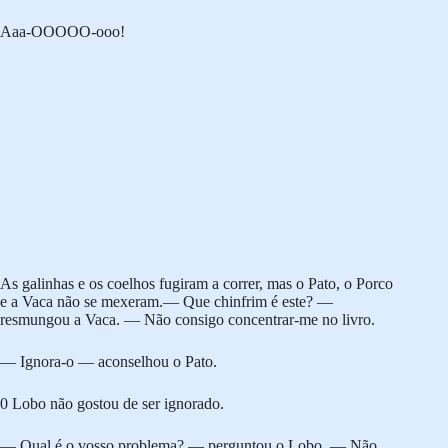
Aaa-OOOOO-ooo!
As galinhas e os coelhos fugiram a correr, mas o Pato, o Porco
e a Vaca não se mexeram.— Que chinfrim é este? —
resmungou a Vaca. — Não consigo concentrar-me no livro.
— Ignora-o — aconselhou o Pato.
0 Lobo não gostou de ser ignorado.
— Qual é o vosso problema? — perguntou o Lobo. — Não