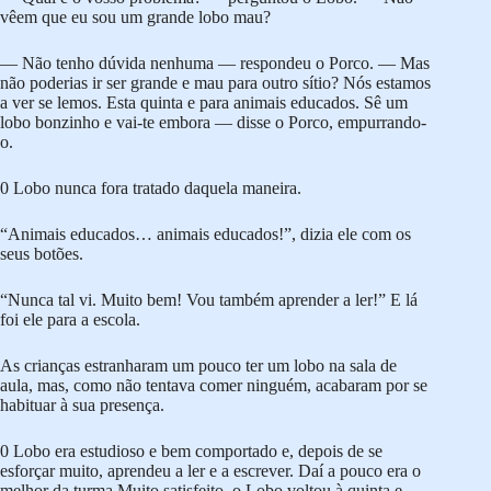
vêem que eu sou um grande lobo mau?
— Não tenho dúvida nenhuma — respondeu o Porco. — Mas
não poderias ir ser grande e mau para outro sítio? Nós estamos
a ver se lemos. Esta quinta e para animais educados. Sê um
lobo bonzinho e vai-te embora — disse o Porco, empurrando-
o.
0 Lobo nunca fora tratado daquela maneira.
“Animais educados… animais educados!”, dizia ele com os
seus botões.
“Nunca tal vi. Muito bem! Vou também aprender a ler!” E lá
foi ele para a escola.
As crianças estranharam um pouco ter um lobo na sala de
aula, mas, como não tentava comer ninguém, acabaram por se
habituar à sua presença.
0 Lobo era estudioso e bem comportado e, depois de se
esforçar muito, aprendeu a ler e a escrever. Daí a pouco era o
melhor da turma.Muito satisfeito, o Lobo voltou à quinta e