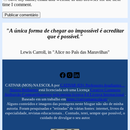
time I comment.
Publicar comentário
"A única forma de chegar ao impossível é acreditar
que é possível."
Lewis Carroll, in "Alice no País das Maravilhas"
CATIVAR (MOS) NA ESCOLA por
CATIVAR (ES): Professores desafiantes ...
Alunos Brilhantes
está licenciada sob uma Licença
Creative Commons
Atribuição-Compartilhamento pela mesma licença 4.0 Licença Internacional
.
Baseado em um trabalho em
https://cativarnaescola.pt/
.
Alguns conteúdos e imagens das postagens neste blogue não são de minha
autoria. Foram pesquisadas e "retiradas" de várias fontes: internet, livros da
especialidade, revistas educacionais... Contudo, terei, sempre que possível, o
cuidado de divulgar o seu autor.