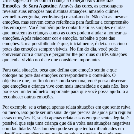
Uma sugestão é ler com a criança a Coleção
As Cores das
Emoções
, de
Sara Agostine
. Através das cores, as personagens
revelam suas emoções nas distintas situações: amarelo-ciúmes,
vermelho-vergonha, verde-inveja e azul-medo. Não são as mesmas
emoções, mas servem como referência para facilitar a compreensão
das emoções. Você também pode contar histórias simples e curtas
que mostrem às crianças como as cores podem ajudar a nomear as
emoções. Após relacionar cor e emoção, trabalhe o pote das
emoções. Uma possibilidade é que, inicialmente, é deixar os cinco
potes das emoções sempre visíveis. No fim do dia, você pode
conversar com a criança e perguntar-lhe por duas ou três situações
que tenha vivido no dia e que considere importantes.
Para cada situação, peça que defina que emoção sentiu e que
coloque no pote das emoções correspondente o conteúdo. O
objetivo é que, no fim do mês ou da semana, você possa observar
que emoções a criança vive com mais intensidade e quais não. Isso
pode ser um termômetro importante para que você possa ajuda-lo a
reconhecer outras emoções.
Por exemplo, se a criança apenas relata situações em que sente raiva
ou medo, isso pode ser um sinal de que precisa de ajuda para regular
essas emoções. E, se ela apenas relata casos em que sente alegria, é
possível que seja uma criança que dá a volta nas situações negativas
com facilidade. Mas também pode ser que tenha dificuldades em
identificar emoções como medo ou raiva e precise de ajuda para