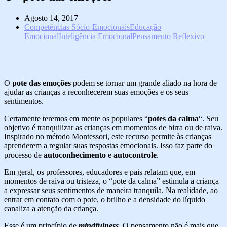
Agosto 14, 2017
Competências Sócio-Emocionais
Educação
Emocional
Inteligência Emocional
Pensamento Reflexivo
O
pote das emoções
podem se tornar um grande aliado na hora de
ajudar as crianças a reconhecerem suas emoções e os seus
sentimentos.
Certamente teremos em mente os populares “
potes da calma
“. Seu
objetivo é tranquilizar as crianças em momentos de birra ou de raiva.
Inspirado no método Montessori, este recurso permite às crianças
aprenderem a regular suas respostas emocionais. Isso faz parte do
processo de
autoconhecimento
e
autocontrole
.
Em geral, os professores, educadores e pais relatam que, em
momentos de raiva ou tristeza, o “pote da calma” estimula a criança
a expressar seus sentimentos de maneira tranquila. Na realidade, ao
entrar em contato com o pote, o brilho e a densidade do líquido
canaliza a atenção da criança.
Esse é um princípio de
mindfulness
. O pensamento não é mais que