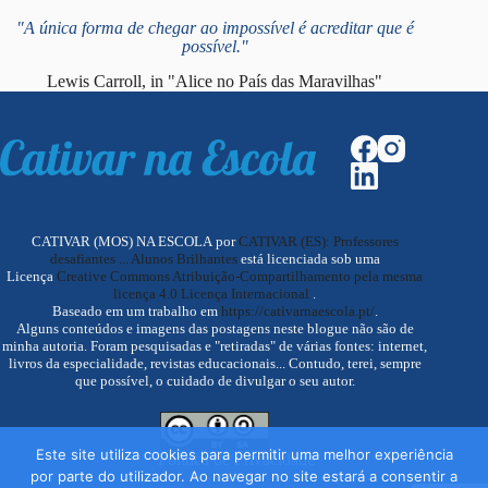
"A única forma de chegar ao impossível é acreditar que é
possível."
Lewis Carroll, in "Alice no País das Maravilhas"
CATIVAR (MOS) NA ESCOLA por
CATIVAR (ES): Professores
desafiantes ... Alunos Brilhantes
está licenciada sob uma
Licença
Creative Commons Atribuição-Compartilhamento pela mesma
licença 4.0 Licença Internacional
.
Baseado em um trabalho em
https://cativarnaescola.pt/
.
Alguns conteúdos e imagens das postagens neste blogue não são de
minha autoria. Foram pesquisadas e "retiradas" de várias fontes: internet,
livros da especialidade, revistas educacionais... Contudo, terei, sempre
que possível, o cuidado de divulgar o seu autor.
Este site utiliza cookies para permitir uma melhor experiência
Política de Privacidade
por parte do utilizador. Ao navegar no site estará a consentir a