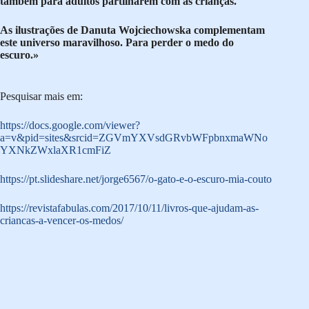
também para adultos partilharem com as crianças.
As ilustrações de Danuta Wojciechowska complementam
este universo maravilhoso. Para perder o medo do
escuro.»
Pesquisar mais em:
https://docs.google.com/viewer?
a=v&pid=sites&srcid=ZGVmYXVsdGRvbWFpbnxmaWNo
YXNkZWxlaXR1cmFiZ
https://pt.slideshare.net/jorge6567/o-gato-e-o-escuro-mia-couto
https://revistafabulas.com/2017/10/11/livros-que-ajudam-as-
criancas-a-vencer-os-medos/