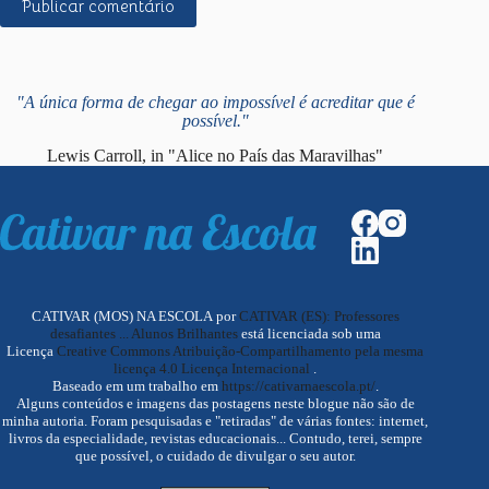
Publicar comentário
"A única forma de chegar ao impossível é acreditar que é
possível."
Lewis Carroll, in "Alice no País das Maravilhas"
CATIVAR (MOS) NA ESCOLA por
CATIVAR (ES): Professores
desafiantes ... Alunos Brilhantes
está licenciada sob uma
Licença
Creative Commons Atribuição-Compartilhamento pela mesma
licença 4.0 Licença Internacional
.
Baseado em um trabalho em
https://cativarnaescola.pt/
.
Alguns conteúdos e imagens das postagens neste blogue não são de
minha autoria. Foram pesquisadas e "retiradas" de várias fontes: internet,
livros da especialidade, revistas educacionais... Contudo, terei, sempre
que possível, o cuidado de divulgar o seu autor.