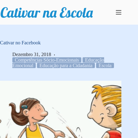
Pular
para
o
conteúdo
Cativar no Facebook
Dezembro 31, 2018
Competências Sócio-Emocionais
Educação
Emocional
Educação para a Cidadania
Escola