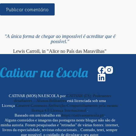
Publicar comentário
"A única forma de chegar ao impossível é acreditar que é
possível."
Lewis Carroll, in "Alice no País das Maravilhas"
CATIVAR (MOS) NA ESCOLA por
CATIVAR (ES): Professores
desafiantes ... Alunos Brilhantes
está licenciada sob uma
Licença
Creative Commons Atribuição-Compartilhamento pela mesma
licença 4.0 Licença Internacional
.
Baseado em um trabalho em
https://cativarnaescola.pt/
.
Alguns conteúdos e imagens das postagens neste blogue não são de
minha autoria. Foram pesquisadas e "retiradas" de várias fontes: internet,
livros da especialidade, revistas educacionais... Contudo, terei, sempre
que possível, o cuidado de divulgar o seu autor.