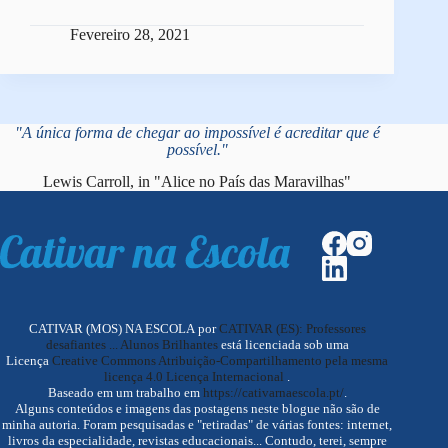
Fevereiro 28, 2021
"A única forma de chegar ao impossível é acreditar que é
possível."
Lewis Carroll, in "Alice no País das Maravilhas"
CATIVAR (MOS) NA ESCOLA por
CATIVAR (ES): Professores
desafiantes ... Alunos Brilhantes
está licenciada sob uma
Licença
Creative Commons Atribuição-Compartilhamento pela mesma
licença 4.0 Licença Internacional
.
Baseado em um trabalho em
https://cativarnaescola.pt/
.
Alguns conteúdos e imagens das postagens neste blogue não são de
minha autoria. Foram pesquisadas e "retiradas" de várias fontes: internet,
livros da especialidade, revistas educacionais... Contudo, terei, sempre