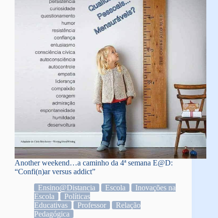
Another weekend…a caminho da 4ª semana E@D:
“Confi(n)ar versus addict”
Ensino@Distancia
Escola
Inovações na
Escola
Políticas
Educativas
Professor
Relação
Pedagógica