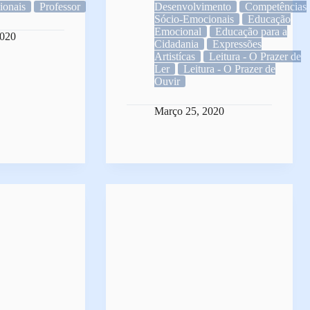
ionais
Professor
Desenvolvimento
Competências
Sócio-Emocionais
Educação
Emocional
Educação para a
2020
Cidadania
Expressões
Artistícas
Leitura - O Prazer de
Ler
Leitura - O Prazer de
Ouvir
Março 25, 2020