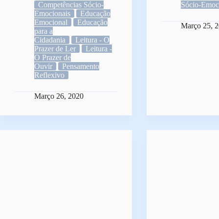
Competências Sócio-
Sócio-Emoc
Emocionais
Educação
Emocional
Educação
Março 25, 
para a
Cidadania
Leitura - O
Prazer de Ler
Leitura -
O Prazer de
Ouvir
Pensamento
Reflexivo
Março 26, 2020