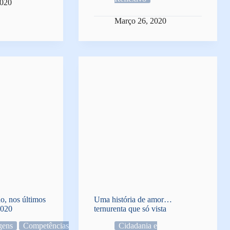
2020
Março 26, 2020
ão, nos últimos
Uma história de amor…
2020
ternurenta que só vista
gens
Competências
Cidadania e