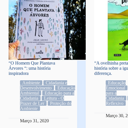
“O Homem Que Plantava
“A ovelhinha pret
Árvores “: uma história
história sobre a ig
inspiradora
diferença.
Ambiente
Cidadania e
Educação
Desenvolvimento
Educação
Emocional
Ambiental
Educação para a
para a
Cidadania
Leitura - O
Cidadania
Prazer de Ler
Proteção do
Reflexivo
Ambiente
Março 30, 
Março 31, 2020