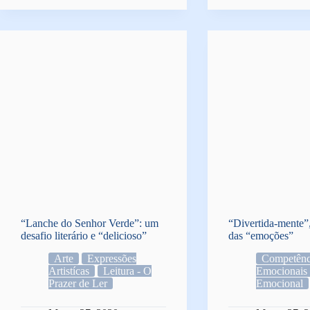
“Lanche do Senhor Verde”: um
“Divertida-mente
desafio literário e “delicioso”
das “emoções”
Arte
Expressões
Competênc
Artistícas
Leitura - O
Emocionais
Prazer de Ler
Emocional