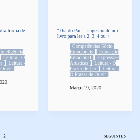
tra forma de
“Dia do Pai” – sugestão de um
livro para ler a 2, 3, 4 ou +
s
Competências Sócio-
Inteligência
Emocionais
Educação
Leitura - O
Emocional
Expressões
er
Leitura -
Artistícas
Leitura - O
 Ouvir
Prazer de Ler
Leitura -
O Prazer de Ouvir
2020
Março 19, 2020
2
SEGUINTE