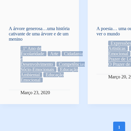
A árvore generosa…uma história
A poesia… uma ou
cativante de uma árvore e de um
ver o mundo
menino
Expressõe
1º Ano de
Artistícas
Escolaridade
Arte
Cidadania
Emocional
e
Prazer de L
Desenvolvimento
Competências
O Prazer de
Sócio-Emocionais
Educação
Ambiental
Educação
Março 20, 
Emocional
Março 23, 2020
1