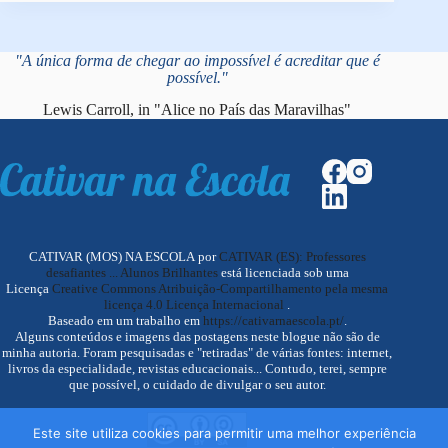
"A única forma de chegar ao impossível é acreditar que é
possível."
Lewis Carroll, in "Alice no País das Maravilhas"
CATIVAR (MOS) NA ESCOLA por
CATIVAR (ES): Professores
desafiantes ... Alunos Brilhantes
está licenciada sob uma
Licença
Creative Commons Atribuição-Compartilhamento pela mesma
licença 4.0 Licença Internacional
.
Baseado em um trabalho em
https://cativarnaescola.pt/
.
Alguns conteúdos e imagens das postagens neste blogue não são de
minha autoria. Foram pesquisadas e "retiradas" de várias fontes: internet,
livros da especialidade, revistas educacionais... Contudo, terei, sempre
que possível, o cuidado de divulgar o seu autor.
Este site utiliza cookies para permitir uma melhor experiência