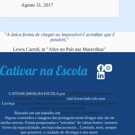
Agosto 31, 2017
"A única forma de chegar ao impossível é acreditar que é
possível."
Lewis Carroll, in "Alice no País das Maravilhas"
CATIVAR (MOS) NA ESCOLA por
CATIVAR (ES): Professores
desafiantes ... Alunos Brilhantes
está licenciada sob uma
Licença
Creative Commons Atribuição-Compartilhamento pela mesma
licença 4.0 Licença Internacional
.
Baseado em um trabalho em
https://cativarnaescola.pt/
.
Alguns conteúdos e imagens das postagens neste blogue não são de
minha autoria. Foram pesquisadas e "retiradas" de várias fontes: internet,
livros da especialidade, revistas educacionais... Contudo, terei, sempre
que possível, o cuidado de divulgar o seu autor.