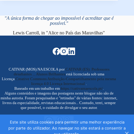
"A única forma de chegar ao impossível é acreditar que é
possível."
Lewis Carroll, in "Alice no País das Maravilhas"
CATIVAR (MOS) NA ESCOLA por
CATIVAR (ES): Professores
desafiantes ... Alunos Brilhantes
está licenciada sob uma
Licença
Creative Commons Atribuição-Compartilhamento pela mesma
licença 4.0 Licença Internacional
.
Baseado em um trabalho em
https://cativarnaescola.pt/
.
Alguns conteúdos e imagens das postagens neste blogue não são de
minha autoria. Foram pesquisadas e "retiradas" de várias fontes: internet,
livros da especialidade, revistas educacionais... Contudo, terei, sempre
que possível, o cuidado de divulgar o seu autor.
Este site utiliza cookies para permitir uma melhor experiência
por parte do utilizador. Ao navegar no site estará a consentir a
Política de Privacidade