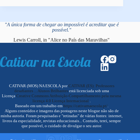
"A única forma de chegar ao impossível é acreditar que é
possível."
Lewis Carroll, in "Alice no País das Maravilhas"
CATIVAR (MOS) NA ESCOLA por
CATIVAR (ES): Professores
desafiantes ... Alunos Brilhantes
está licenciada sob uma
Licença
Creative Commons Atribuição-Compartilhamento pela mesma
licença 4.0 Licença Internacional
.
Baseado em um trabalho em
https://cativarnaescola.pt/
.
Alguns conteúdos e imagens das postagens neste blogue não são de
minha autoria. Foram pesquisadas e "retiradas" de várias fontes: internet,
livros da especialidade, revistas educacionais... Contudo, terei, sempre
que possível, o cuidado de divulgar o seu autor.