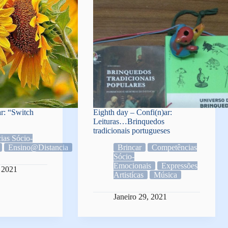
ar: “Switch
Eighth day – Confi(n)ar:
Leituras…Brinquedos
tradicionais portugueses
ias Sócio-
Ensino@Distancia
Brincar
Competências
Sócio-
Emocionais
Expressões
, 2021
Artistícas
Música
Janeiro 29, 2021