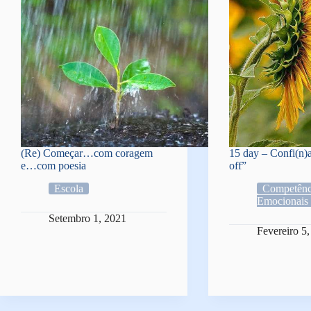
(Re) Começar…com coragem
15 day – Confi(n)
e…com poesia
off”
Escola
Competênc
Emocionais
Setembro 1, 2021
Fevereiro 5