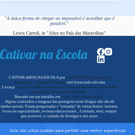
"A única forma de chegar ao impossível é acreditar que é
possível."
Lewis Carroll, in "Alice no País das Maravilhas"
CATIVAR (MOS) NA ESCOLA por
CATIVAR (ES): Professores
desafiantes ... Alunos Brilhantes
está licenciada sob uma
Licença
Creative Commons Atribuição-Compartilhamento pela mesma
licença 4.0 Licença Internacional
.
Baseado em um trabalho em
https://cativarnaescola.pt/
.
Alguns conteúdos e imagens das postagens neste blogue não são de
minha autoria. Foram pesquisadas e "retiradas" de várias fontes: internet,
livros da especialidade, revistas educacionais... Contudo, terei, sempre
que possível, o cuidado de divulgar o seu autor.
Este site utiliza cookies para permitir uma melhor experiência