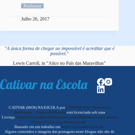
Professor
Julho 26, 2017
"A única forma de chegar ao impossível é acreditar que é
possível."
Lewis Carroll, in "Alice no País das Maravilhas"
CATIVAR (MOS) NA ESCOLA por
CATIVAR (ES): Professores
desafiantes ... Alunos Brilhantes
está licenciada sob uma
Licença
Creative Commons Atribuição-Compartilhamento pela mesma
licença 4.0 Licença Internacional
.
Baseado em um trabalho em
https://cativarnaescola.pt/
.
Alguns conteúdos e imagens das postagens neste blogue não são de