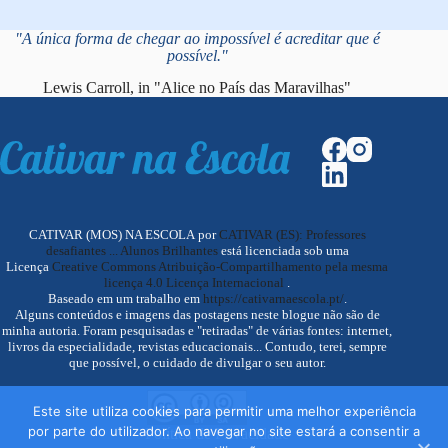
"A única forma de chegar ao impossível é acreditar que é
possível."
Lewis Carroll, in "Alice no País das Maravilhas"
CATIVAR (MOS) NA ESCOLA por
CATIVAR (ES): Professores
desafiantes ... Alunos Brilhantes
está licenciada sob uma
Licença
Creative Commons Atribuição-Compartilhamento pela mesma
licença 4.0 Licença Internacional
.
Baseado em um trabalho em
https://cativarnaescola.pt/
.
Alguns conteúdos e imagens das postagens neste blogue não são de
minha autoria. Foram pesquisadas e "retiradas" de várias fontes: internet,
livros da especialidade, revistas educacionais... Contudo, terei, sempre
que possível, o cuidado de divulgar o seu autor.
Este site utiliza cookies para permitir uma melhor experiência
por parte do utilizador. Ao navegar no site estará a consentir a
Política de Privacidade