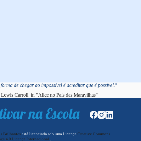
forma de chegar ao impossível é acreditar que é possível."
Lewis Carroll, in "Alice no País das Maravilhas"
os Brilhantes
está licenciada sob uma Licença
Creative Commons
ça 4.0 Licença Internacional
.