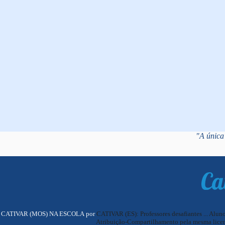
"A única 
CATIVAR (MOS) NA ESCOLA por
CATIVAR (ES): Professores desafiantes ... Alun
Atribuição-Compartilhamento pela mesma licen