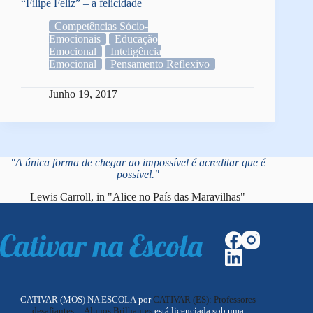
“Filipe Feliz” – a felicidade
Competências Sócio-
Emocionais
Educação
Emocional
Inteligência
Emocional
Pensamento Reflexivo
Junho 19, 2017
"A única forma de chegar ao impossível é acreditar que é
possível."
Lewis Carroll, in "Alice no País das Maravilhas"
CATIVAR (MOS) NA ESCOLA por
CATIVAR (ES): Professores
desafiantes ... Alunos Brilhantes
está licenciada sob uma