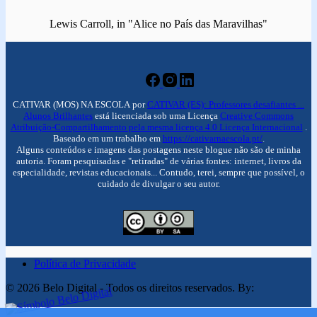
Lewis Carroll, in "Alice no País das Maravilhas"
CATIVAR (MOS) NA ESCOLA por
CATIVAR (ES): Professores desafiantes ...
Alunos Brilhantes
está licenciada sob uma Licença
Creative Commons
Atribuição-Compartilhamento pela mesma licença 4.0 Licença Internacional
.
Baseado em um trabalho em
https://cativarnaescola.pt/
.
Alguns conteúdos e imagens das postagens neste blogue não são de minha
autoria. Foram pesquisadas e "retiradas" de várias fontes: internet, livros da
especialidade, revistas educacionais... Contudo, terei, sempre que possível, o
cuidado de divulgar o seu autor.
Política de Privacidade
© 2026 Belo Digital - Todos os direitos reservados. By: