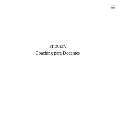
Pular
para
o
conteúdo
ETIQUETA
Coaching para Docentes