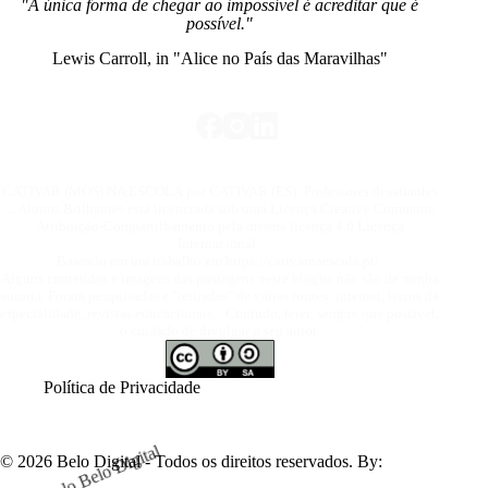
"A única forma de chegar ao impossível é acreditar que é
possível."
Lewis Carroll, in "Alice no País das Maravilhas"
CATIVAR (MOS) NA ESCOLA por
CATIVAR (ES): Professores desafiantes
... Alunos Brilhantes
está licenciada sob uma Licença
Creative Commons
Atribuição-Compartilhamento pela mesma licença 4.0 Licença
Internacional
.
Baseado em um trabalho em
https://cativarnaescola.pt/
.
Alguns conteúdos e imagens das postagens neste blogue não são de minha
autoria. Foram pesquisadas e "retiradas" de várias fontes: internet, livros da
especialidade, revistas educacionais... Contudo, terei, sempre que possível,
o cuidado de divulgar o seu autor.
Política de Privacidade
© 2026 Belo Digital - Todos os direitos reservados. By: