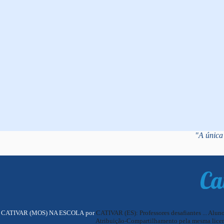
"A única 
CATIVAR (MOS) NA ESCOLA por
CATIVAR (ES): Professores desafiantes ... Alun
Atribuição-Compartilhamento pela mesma licen