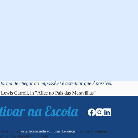
forma de chegar ao impossível é acreditar que é possível."
Lewis Carroll, in "Alice no País das Maravilhas"
os Brilhantes
está licenciada sob uma Licença
Creative Commons
ça 4.0 Licença Internacional
.